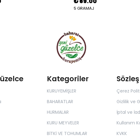
0
₺ 69.00
5 GRAMAJ
Güzelce
Kategoriler
Sözle
KURUYEMİŞLER
Çerez Polit
a
BAHARATLAR
Gizlilik ve 
HURMALAR
İptal ve İad
KURU MEYVELER
Kullanım Ko
BİTKİ VE TOHUMLAR
KVKK