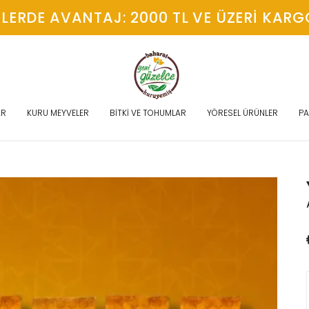
LERDE AVANTAJ: 2000 TL VE ÜZERI KAR
AR
KURU MEYVELER
BİTKİ VE TOHUMLAR
YÖRESEL ÜRÜNLER
PA