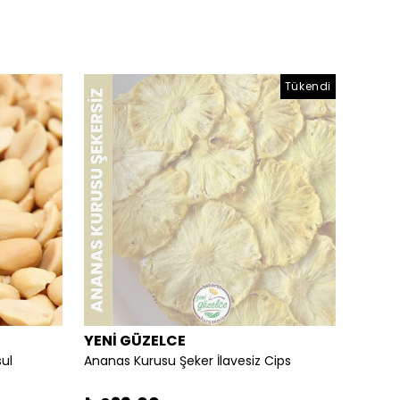
Tükendi
YENİ GÜZELCE
YENİ 
sul
Ananas Kurusu Şeker İlavesiz Cips
Ananas