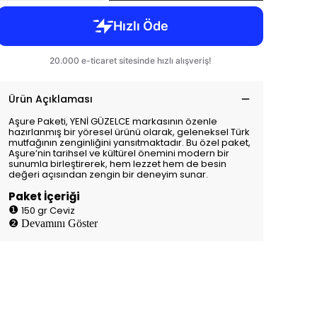
Ürün Açıklaması
Aşure Paketi, YENİ GÜZELCE markasının özenle
hazırlanmış bir yöresel ürünü olarak, geleneksel Türk
mutfağının zenginliğini yansıtmaktadır. Bu özel paket,
Aşure’nin tarihsel ve kültürel önemini modern bir
sunumla birleştirerek, hem lezzet hem de besin
değeri açısından zengin bir deneyim sunar.
Paket İçeriği
❶
150 gr Ceviz
❷
Devamını Göster