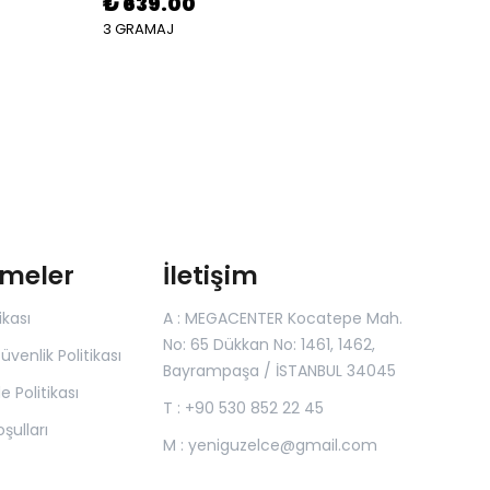
₺ 639.00
₺ 11
3 GRAMAJ
4 GRA
şmeler
İletişim
ikası
A : MEGACENTER Kocatepe Mah.
No: 65 Dükkan No: 1461, 1462,
Güvenlik Politikası
Bayrampaşa / İSTANBUL 34045
e Politikası
T : +90 530 852 22 45
şulları
M :
yeniguzelce@gmail.com