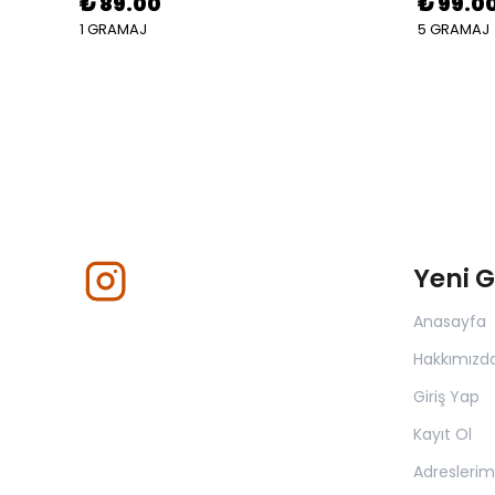
₺ 89.00
₺ 99.0
1 GRAMAJ
5 GRAMAJ
Yeni 
Anasayfa
Hakkımızd
Giriş Yap
Kayıt Ol
Adreslerim