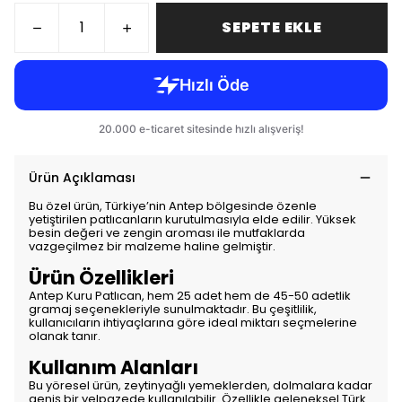
SEPETE EKLE
Ürün Açıklaması
Bu özel ürün, Türkiye’nin Antep bölgesinde özenle
yetiştirilen patlıcanların kurutulmasıyla elde edilir. Yüksek
besin değeri ve zengin aroması ile mutfaklarda
vazgeçilmez bir malzeme haline gelmiştir.
Ürün Özellikleri
Antep Kuru Patlıcan, hem 25 adet hem de 45-50 adetlik
gramaj seçenekleriyle sunulmaktadır. Bu çeşitlilik,
kullanıcıların ihtiyaçlarına göre ideal miktarı seçmelerine
olanak tanır.
Kullanım Alanları
Bu yöresel ürün, zeytinyağlı yemeklerden, dolmalara kadar
geniş bir yelpazede kullanılabilir. Özellikle geleneksel Türk