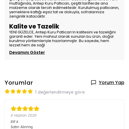
mutfağında, Antep Kuru Patlıcan, çeşitli tariflerde ana
malzeme olarak tercih edilmektedir. Kurutulmuş patlıcanın,
yemeklere kattığı eşsiz tat ve dokuyla, sofralarınıza
zenginlik katacaktır.
Kalite ve Tazelik
YENİ GÜZELCE, Antep Kuru Patlıcan’ın kalitesini ve tazeliğini
garanti eder. Yeni mahsul olarak sunulan bu ürün, doğal
kurutma yöntemleriyle hazırlanmıştır. Bu sayede, hem
lezzet hem de sağl
Devamını Göster
Yorumlar
Yorum Yap
1 değerlendirmeye göre
4 Haziran 2026
Elif
k.
Satın Alınmış