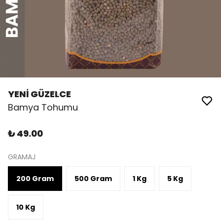
YENİ GÜZELCE
Bamya Tohumu
₺ 49.00
GRAMAJ
200 Gram
500 Gram
1 Kg
5 Kg
10 Kg