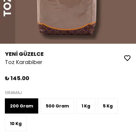
YENİ GÜZELCE
Toz Karabiber
₺ 145.00
GRAMAJ
200 Gram
500 Gram
1 Kg
5 Kg
10 Kg