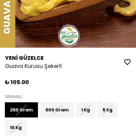
YENİ GÜZELCE
Guava Kurusu Şekerli
₺ 105.00
GRAMAJ
250 Gram
500 Gram
1 Kg
5 Kg
10 Kg