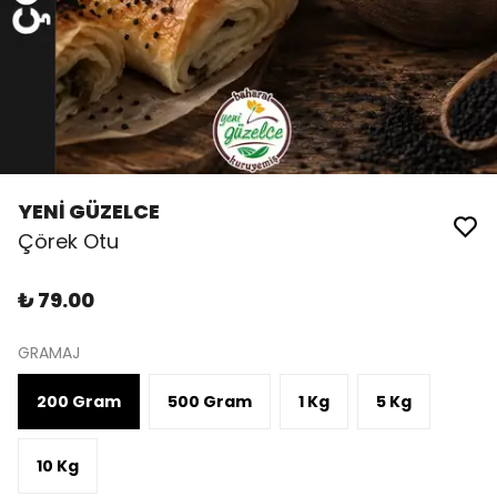
YENİ GÜZELCE
Çörek Otu
₺ 79.00
GRAMAJ
200 Gram
500 Gram
1 Kg
5 Kg
10 Kg