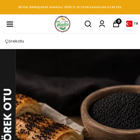
BÜYÜK SIPARIŞLERDE AVANTAJ: 2000 TL VE ÜZERI KARGOLAR ÜCRETSIZ
0
TR
Çörekotu